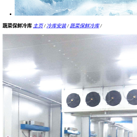
蔬菜保鲜冷库
主页
/
冷库安装
/
蔬菜保鲜冷库
/