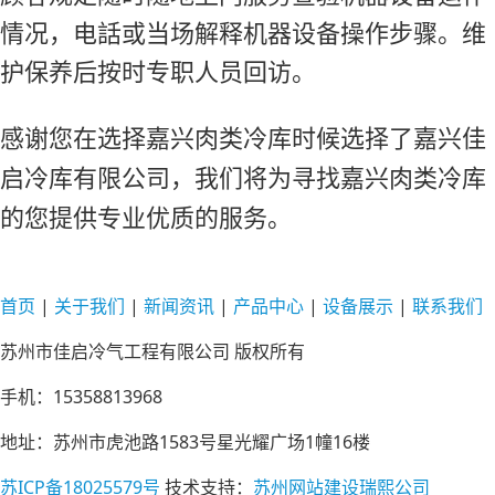
情况，电話或当场解释机器设备操作步骤。维
护保养后按时专职人员回访。
感谢您在选择嘉兴肉类冷库时候选择了嘉兴佳
启冷库有限公司，我们将为寻找嘉兴肉类冷库
的您提供专业优质的服务。
首页
|
关于
我们
|
新闻
资讯
|
产品
中心
|
设备
展示
|
联系
我们
苏州市佳启冷气工程有限公司 版权所有
手机：15358813968
地址：苏州市虎池路1583号星光耀广场1幢16楼
苏ICP备18025579号
技术支持：
苏州网站建设瑞熙公司