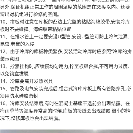
另外,保证机组正常工作的周围温度的范围是在35度以内。还要
留出对机组进行检修的空间。
10、拼板时注意在库板的凸边上完整的粘贴海绵胶带,安装冷库
板时不要碰撞。海绵胶带粘贴位置
11、在排水管上一定要安设U型管,安设U型管可防止冷气泄漏,
昆虫,老鼠的入侵
12、由于冷库的库板种类繁多,安装活动冷库时应参照“冷库的拼
装示意图
13、拧紧挂钩时,应绶慢均匀用力,拧至板缝合拢,不可用力过度,
以免钩盒拔脱
14、冷库要离开发热器具
15、管路及电气安装完成后,组合式冷库库板上所有管路穿孔,必
须用防水硅胶峦封
16、冷库安装结束后,有时在混凝士基座干透前会出现结露。在
梅雨季节等湿度异常高的时候,库板的接缝会出现结露,很小的情
况下,整修库板也会出现结露。