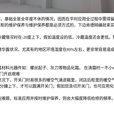
高，基础全是全年度不休的情况，因而在平时应用全过程中需得
藏柜的维护保养与维护保养都是必须方式的，下边肯德网编就来
藏情况时在-20度上下，假如溫度设的低，冷藏溫度还会更低
华露状况，尤其有的地区环境湿度在80%左右，更非常容易造
材料元器件如：螺丝起子、灰刀等物品化霜。 在清霜时一不小
柜门开启艰难
状况下，开关门时易很多的暖空气涌进箱里，闭店后柜里的暖空
~2分鐘上下，才可以圆满开关门；假如您急切开关门，也可应用
的难题，标准应用并按时维护保养，则会大幅度降低检修的頻率