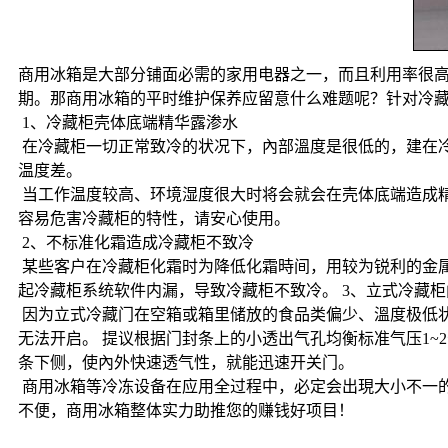
商用冰箱是大部分铺面必需的家用电器之一，而且利用率很
期。那商用冰箱的平时维护保养应留意什么难题呢？针对冷
1、冷藏柜壳体底端精华露渗水
在冷藏柜一切正常致冷的状况下，內部溫度是很低的，建在冷
温度差。
当工作温度较高、环境湿度很大时将会就会在壳体底端造成精
容易危害冷藏柜的特性，请安心使用。
2、不标准化霜造成冷藏柜不致冷
某些客户在冷藏柜化霜时为降低化霜時间，用较为锐利的金属
起冷藏柜系统软件内漏，导致冷藏柜不致冷。 3、立式冷藏
因为立式冷藏门在空箱或箱里储放的食品类偏少、溫度极低
无法开启。 提议根据门封条上的小透出气孔均衡标准气压1
条下侧，使內外快速透气性，就能迅速开关门。
商用冰箱等冷冻设备在应用全过程中，必定会出現大小不一
不便，商用冰箱整体实力助推您的赚钱好项目！