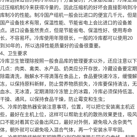
过压缩机制冷来获得冷量的，因此压缩机的好坏会直接影响到冷
库制冷的性能。制冷国产组机一般会比进口的便宜几千元，但是
国产设备技术有限，保温性能、节能省电上会比进口的设备差
点。进口设备虽然贵点，但是节能省电、保温性好、使用寿命
长，不容易坏。冷库使用年限很长，一般的冷库都可以使用20
到30年的，所以选择性能质量好的设备很重要。
4、卫生要求
冷库卫生管理除按照一般食品库的管理要求以外，还应注意以下
几点：肉类、禽类、水产品、奶类应分开存放，冷藏设备要定期
除霜清洗，融解水不得滴落在食品上，食品要快速冷冻，缓慢解
冻，以保持原料新鲜，防止营养物质损失，冷库要保持清洁，无
血水、无冰渣，定期清除冷冻管上的冰霜，冷库必须保持低温、
干操、通风，以保持食品干燥，防止霉变和生虫；
5、冷库的散热器安装注意事项，位置，可以把它安装离主机近
些，最好在主机上位，这样可以帮助主机的散热效果更佳，吸风
口不能对着其它设备出风口，最好对外侧，避免吸入含杂类气
体，朝外就可以避免吸入混合气体，再一个安装水平牢固。