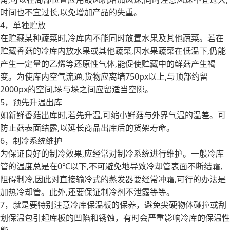
时间也不宜过长,以免增加产品的失重。
4，单独贮放
在贮藏某种蔬菜时,冷库内不能同时放置水果及其他蔬菜。若在
贮藏香菇的冷库内放水果或其他蔬菜,因水果蔬菜在低温下,仍能
产生一定量的乙烯等还原性气体,能促使贮藏中的鲜菇产生褐
变。为使库内空气流通,货物应离墙750px以上,与顶部约留
2000px的空间,垛与垛之间应留适当空隙。
5，预先升温出库
如新鲜香菇出库时,若先升温,可缩小鲜菇与外界气温的温差。可
防止菇表面结露,以延长商品出库后的货架寿命。
6，制冷系统维护
为保证良好的制冷效果,应经常对制冷系统进行维护。一般冷库
管的温度总是在0℃以下,不可避免地导致冷却管表面不断结霜,
阻碍制冷,因此对直接输冷式的蒸发器要经常冲霜,可行的办法是
加热冷却管。此外,还要保证制冷剂不泄露等等。
7，就是要特别注意冷库保温板的保养，避免尖硬物体碰撞或刮
划保温包引起库板的凹陷和锈蚀，有时会严重影响冷库的保温性