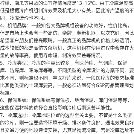
柠檬、南瓜等果蔬的适宜存储温度是13~15℃。由于冷库温度高
低是根据冷库机组制冷效果及机组大小有关，因此冷库温度的不
同，冷库造价也不同。
4、机组品牌：一般知名大品牌机组设备的功效好，性价比高，
但是市场上也会有一些高仿，杂牌，翻新机器，以次充好，因此
希望客户朋友们擦亮眼睛，一般真正的品牌机的价格比较透明，
成本较低的都是高仿等杂牌机，这种机组在使用过程中会存在大
量的故障率高，使用寿命短、制冷效果差等情况。
5、冷库类型：冷库的种类比较多，有医药库、气调库、保鲜
库、防爆库、速冻库等等，不同类型的冷库设计的方案不同、要
求不同、则标准也不同，拿医疗库来说，一般医疗库的要求标准
比其他类型的土建库要高，一般必须达到符合GSP药品管理规划
标准。
6、保温系统：保温系统有保温板、地面保温、库门保温等等，
这些保温材料的选择会直接影响冷库后期运营耗能性。
7、冷库选址：冷库地理位置的选型至关重要，不管是什么类型
的冷库，则一定要选择环境干燥、排水条件良好、通电效果良好
且交通方便的地段建造安装，尤其是物流冷库，若是冷库选址不