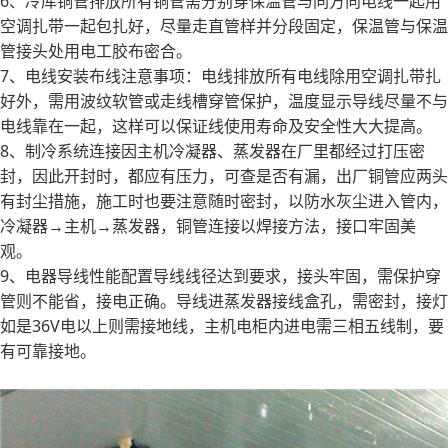
6、冷库铜管排放所有铜管需分别穿保温管与同方向电线一起用
空调扎带一起包扎好，尽量走直管样并分段固定，保温管与保温
管接头处用电工胶布密合。
7、电线安装布线注意事项：电线排放所有电线除用空调扎带扎
好外，需用波纹软管或走线槽穿管保护，温度显示导线尽量不与
电线靠在一起，这样可以保证线使用寿命及安全性大大提高。
8、制冷系统连接因主机冷凝器、蒸发器在厂里都经过打压密
封，因此开封时，都应有压力，可查是否有漏，出厂铜管应两头
有封尘措施，施工时也要注意随时密封，以防水灰尘进入管内，
冷凝器→主机→蒸发器，铜管连接以焊接方法，接口牢固美
观。
9、电器导线性能配置导线线径达到要求，接头牢固，需保护穿
管则不能省，接电正确。导线进蒸发器接线盒孔，需密封，接灯
如是36V电以上则需接地线，主机电柜内进电需三相五线制，要
有可靠接地。