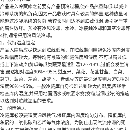
产品进入冷藏库之前要有产品预冷过程,使产品热量降低,以减少
冷却系统的热负荷,因为产品收获时具有较高的热量,这种热量可
能超过冷凝系统的负荷,若较长时间达不到贮藏低温,会引起严重
的腐烂败坏。预冷有冷风冷却、水冷、冰接触冷却和真空冷却等
4种,通常采用冷风法冷却。
2，保持温度恒定
产品入库后应尽快达到贮藏低温，在贮藏期间应避免冷库内温度
波动幅度较大。每种均有最适的贮藏温度和湿度,不可过高过低
或上下波动,如黄瓜等瓜类蔬菜最适贮温12～13℃,过低会发生冷
害,最适相对湿度90%～95%;甜玉米、菜花、花茎甘蓝、白菜、
莴笋、菠菜、芹菜、胡萝卜、青豌豆等的最适温度则为0℃,相对
湿度90%～95%。一般冷藏库自身很难达到较大的湿度,应经常
检查库内湿度,并采用地面洒水或喷洒水雾(雾粒越细越好)的措施
以达到对贮藏湿度的要求。
3，酌情通风
冷藏库必须要适度通风换气,保证库内温度均匀分布、降低库内
积累的二氧化碳和乙烯等气体浓度。为防止出现气流停滞的死
角,可以在局部位置应用鼓风机增加风速,同时注意风速不宜过大,