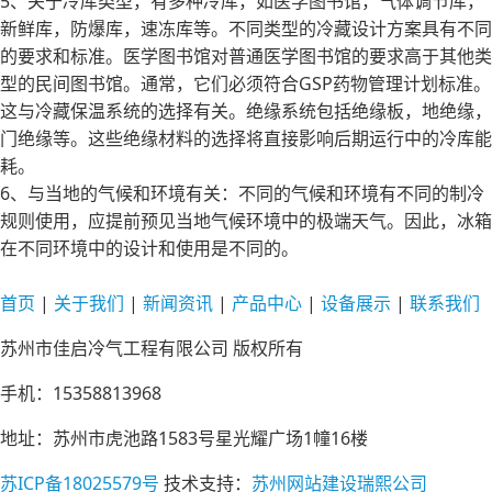
5、关于冷库类型，有多种冷库，如医学图书馆，气体调节库，
新鲜库，防爆库，速冻库等。不同类型的冷藏设计方案具有不同
的要求和标准。医学图书馆对普通医学图书馆的要求高于其他类
型的民间图书馆。通常，它们必须符合GSP药物管理计划标准。
这与冷藏保温系统的选择有关。绝缘系统包括绝缘板，地绝缘，
门绝缘等。这些绝缘材料的选择将直接影响后期运行中的冷库能
耗。
6、与当地的气候和环境有关：不同的气候和环境有不同的制冷
规则使用，应提前预见当地气候环境中的极端天气。因此，冰箱
在不同环境中的设计和使用是不同的。
首页
|
关于
我们
|
新闻
资讯
|
产品
中心
|
设备
展示
|
联系
我们
苏州市佳启冷气工程有限公司 版权所有
手机：15358813968
地址：苏州市虎池路1583号星光耀广场1幢16楼
苏ICP备18025579号
技术支持：
苏州网站建设瑞熙公司