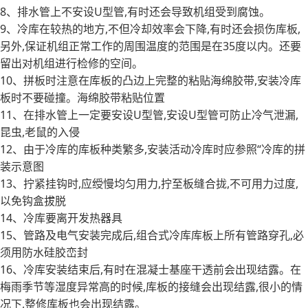
8、排水管上不安设U型管,有时还会导致机组受到腐蚀。
9、冷库在较热的地方,不但冷却效率会下降,有时还会损伤库板,
另外,保证机组正常工作的周围温度的范围是在35度以内。还要
留出对机组进行检修的空间。
10、拼板时注意在库板的凸边上完整的粘贴海绵胶带,安装冷库
板时不要碰撞。海绵胶带粘贴位置
11、在排水管上一定要安设U型管,安设U型管可防止冷气泄漏,
昆虫,老鼠的入侵
12、由于冷库的库板种类繁多,安装活动冷库时应参照“冷库的拼
装示意图
13、拧紧挂钩时,应绶慢均匀用力,拧至板缝合拢,不可用力过度,
以免钩盒拔脱
14、冷库要离开发热器具
15、管路及电气安装完成后,组合式冷库库板上所有管路穿孔,必
须用防水硅胶峦封
16、冷库安装结束后,有时在混凝士基座干透前会出现结露。在
梅雨季节等湿度异常高的时候,库板的接缝会出现结露,很小的情
况下,整修库板也会出现结露。