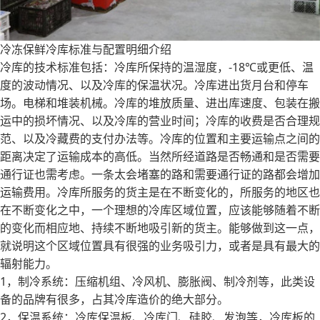
冷冻保鲜冷库标准与配置明细介绍
冷库的技术标准包括：冷库所保持的温湿度，-18℃或更低、温
度的波动情况、以及冷库的保温状况。冷库进出货月台和停车
场。电梯和堆装机械。冷库的堆放质量、进出库速度、包装在搬
运中的损坏情况、以及冷库的营业时间；冷库的收费是否合理规
范、以及冷藏费的支付办法等。冷库的位置和主要运输点之间的
距离决定了运输成本的高低。当然所经道路是否畅通和是否需要
通行证也需考虑。一条太会堵塞的路和需要通行证的路都会增加
运输费用。冷库所服务的货主是在不断变化的，所服务的地区也
在不断变化之中，一个理想的冷库区域位置，应该能够随着不断
的变化而相应地、持续不断地吸引新的货主。能够做到这一点，
就说明这个区域位置具有很强的业务吸引力，或者是具有最大的
辐射能力。
1，制冷系统：压缩机组、冷风机、膨胀阀、制冷剂等，此类设
备的品牌有很多，占其冷库造价的绝大部分。
2，保温系统：冷库保温板、冷库门、硅胶、发泡等，冷库板的