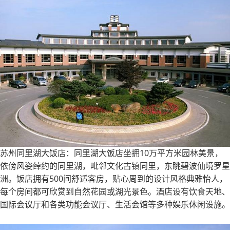
苏州同里湖大饭店：同里湖大饭店坐拥10万平方米园林美景，
依傍风姿绰约的同里湖，毗邻文化古镇同里，东眺碧波仙境罗星
洲。饭店拥有500间舒适客房，贴心周到的设计风格典雅怡人，
每个房间都可欣赏到自然花园或湖光景色。酒店设有饮食天地、
国际会议厅和各类功能会议厅、生活会馆等多种娱乐休闲设施。